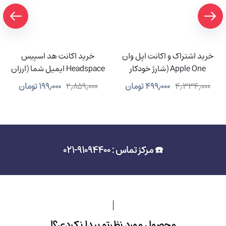
خرید اشتراک و اکانت اپل وان
خرید اکانت هد اسپیس
Apple One (شارژ خودکار
Headspace ایمیل شما (ارزان
سیستمی)
و شارژ آنی)
۴٫۳۳۴٫۰۰۰
۴۹۹٫۰۰۰
تومان
۲٫۸۵۹٫۰۰۰
۱۹۹٫۰۰۰
تومان
☎️ مرکز تماس : 91094400-021
محصول مورد نظرتو پیدا نکردی؟!