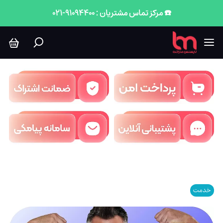
☎️ مرکز تماس مشتریان : 91094400-021
خدمت