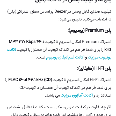
کیفیت صدای قابل پخش در Deezer بر اساس سطح اشتراکی (پلن)
که انتخاب می‌کنید تعیین می‌شود:
پلن Premium (پرمیوم):
اشتراک Premium امکان استریم تا کیفیت
MP3 320 Kbps 44.1
kHz
را برای شما فراهم می کند که کیفیت آن همتراز با کیفیت
اکانت
یوتیوب موزیک
و
اکانت اسپاتیفای پرمیوم
است.
پلن Hi-Fi (هایفای):
اشتراک Hi-Fi امکان استریم تا کیفیت
FLAC 16-bt 44.1 kHz (CD)
را
برای شما فراهم می کند که کیفیت آن همسان با کیفیت CD
استاندارد و
اکانت آمازون موزیک
می باشد.
اگر چه تفاوت در کیفیت صوتی ممکن است بلافاصله قابل تشخیص
برای همه ی گوش ها نباشد، اما خوره های موسیقی، کیفیت بالا،