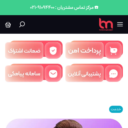
☎️ مرکز تماس مشتریان : 91094400-021
خدمت