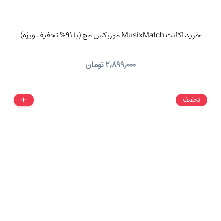
خرید اکانت MusixMatch موزیکس مچ (با 91% تخفیف ویژه)
۲٫۸۹۹٫۰۰۰
تومان
تخفیف