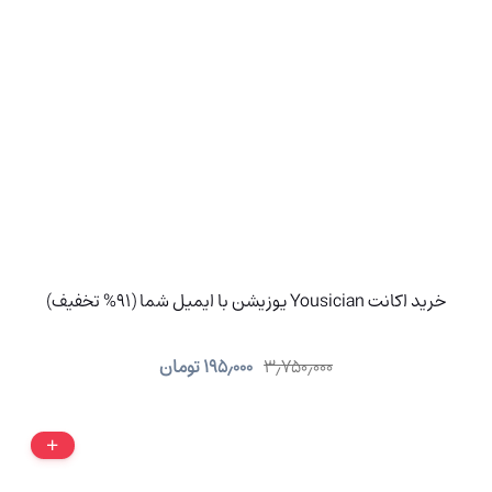
خرید اکانت Yousician یوزیشن با ایمیل شما (91% تخفیف)
۳٫۷۵۰٫۰۰۰
۱۹۵٫۰۰۰
تومان