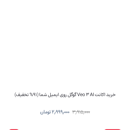
خرید اکانت Veo 3 AI گوگل روی ایمیل شما (91% تخفیف)
۳٫۹۱۵٫۰۰۰
۲٫۹۹۹٫۰۰۰
تومان