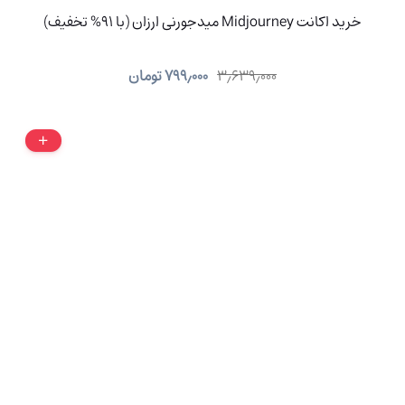
خرید اکانت Midjourney میدجورنی ارزان (با 91% تخفیف)
۳٫۶۳۹٫۰۰۰
۷۹۹٫۰۰۰
تومان