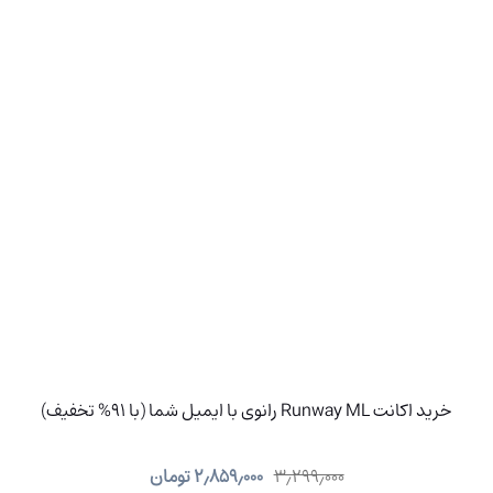
خرید اکانت Runway ML رانوی با ایمیل شما (با 91% تخفیف)
۳٫۲۹۹٫۰۰۰
۲٫۸۵۹٫۰۰۰
تومان