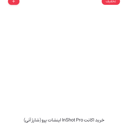
تخفیف
خرید اکانت InShot Pro اینشات پرو (شارژ آنی)