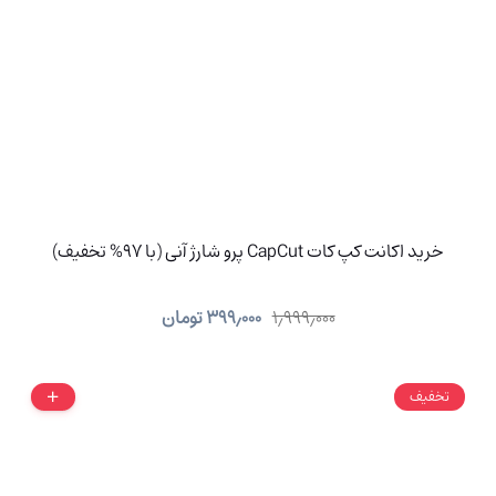
خرید اکانت کپ کات CapCut پرو شارژ آنی (با 97% تخفیف)
۱٫۹۹۹٫۰۰۰
۳۹۹٫۰۰۰
تومان
تخفیف