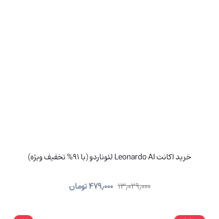
خرید اکانت Leonardo AI لئوناردو (با 91% تخفیف ویژه)
۱۳٫۰۲۹٫۰۰۰
۴۷۹٫۰۰۰
تومان