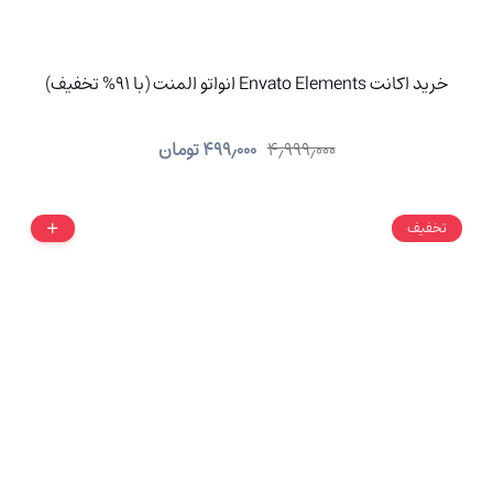
خرید اکانت Envato Elements انواتو المنت (با 91% تخفیف)
۴٫۹۹۹٫۰۰۰
۴۹۹٫۰۰۰
تومان
تخفیف