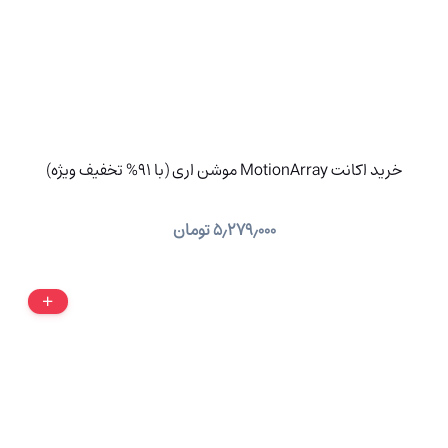
خرید اکانت MotionArray موشن اری (با 91% تخفیف ویژه)
۵٫۲۷۹٫۰۰۰
تومان