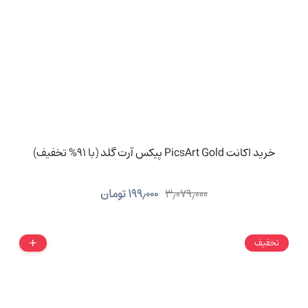
خرید اکانت PicsArt Gold پیکس آرت گلد (با 91% تخفیف)
۳٫۰۷۹٫۰۰۰
۱۹۹٫۰۰۰
تومان
تخفیف