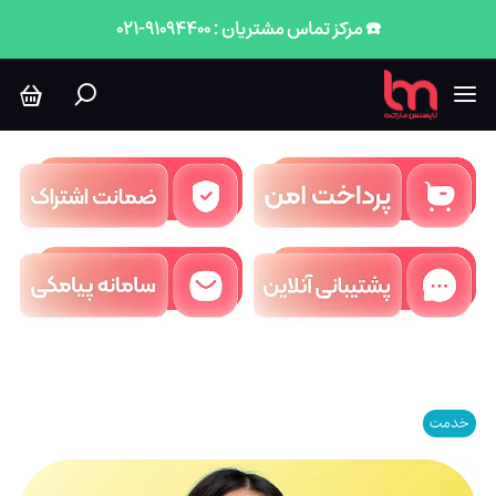
☎️ مرکز تماس مشتریان : 91094400-021
خدمت