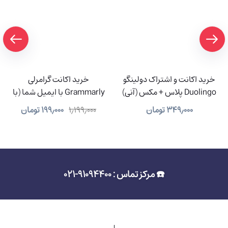
خرید اکانت و اشتراک دولینگو
خرید اکانت گرامرلی
Duolingo پلاس + مکس (آنی)
Grammarly با ایمیل شما (با
91% تخفیف)
۳۴۹٫۰۰۰
تومان
۱٫۱۹۹٫۰۰۰
۱۹۹٫۰۰۰
تومان
☎️ مرکز تماس : 91094400-021