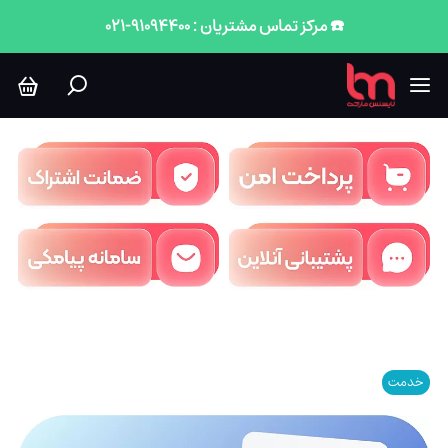
☎️ مرکز تماس مشتریان : 91094400-021
خدمت