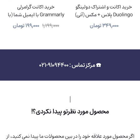
خرید اکانت و اشتراک دولینگو
خرید اکانت گرامرلی
Duolingo پلاس + مکس (آنی)
Grammarly با ایمیل شما (با
91% تخفیف)
۳۴۹٫۰۰۰
تومان
۱٫۱۹۹٫۰۰۰
۱۹۹٫۰۰۰
تومان
☎️ مرکز تماس : 91094400-021
محصول مورد نظرتو پیدا نکردی؟!
اگر محصول مورد علاقه خود را در بین محصولات ما پیدا نمی کنید، از