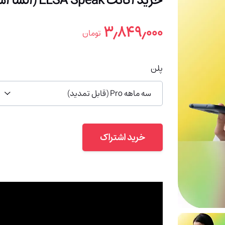
خرید اکانت ELSA Speak (السا اسپیک) با ایمیل شما (ارزان)
۳٫۸۴۹٫۰۰۰
تومان
پلن
سه ماهه Pro (قابل تمدید)
خرید اشتراک