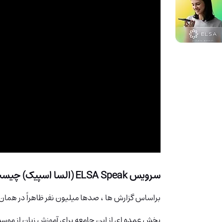
سرویس ELSA Speak (السا اسپیک) چیست؟
براساس گزارش ها ، صدها میلیون نفر ظاهراً در همان
بخش عمده ای از این جامعه برای آموزش زبان از موس