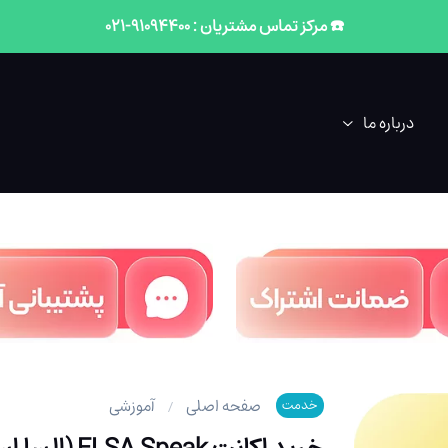
☎️ مرکز تماس مشتریان : 91094400-021
درباره ما
صفحه اصلی
آموزشی
خدمت