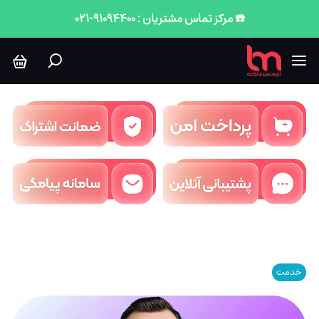
☎️ مرکز تماس مشتریان : 91094400-021
خدمت