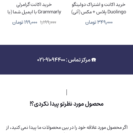
خرید اکانت و اشتراک دولینگو
خرید اکانت گرامرلی
Duolingo پلاس + مکس (آنی)
Grammarly با ایمیل شما (با
91% تخفیف)
۳۴۹٫۰۰۰
تومان
۱٫۱۹۹٫۰۰۰
۱۹۹٫۰۰۰
تومان
☎️ مرکز تماس : 91094400-021
محصول مورد نظرتو پیدا نکردی؟!
اگر محصول مورد علاقه خود را در بین محصولات ما پیدا نمی کنید، از