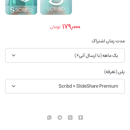
۱۷۹٫۰۰۰
تومان
مدت زمان اشتراک
یک ماهه (با ارسال آنی⚡)
پلن (تعرفه)
Scribd + SlideShare Premium