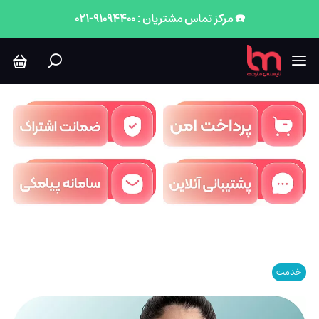
☎️ مرکز تماس مشتریان : 91094400-021
خدمت