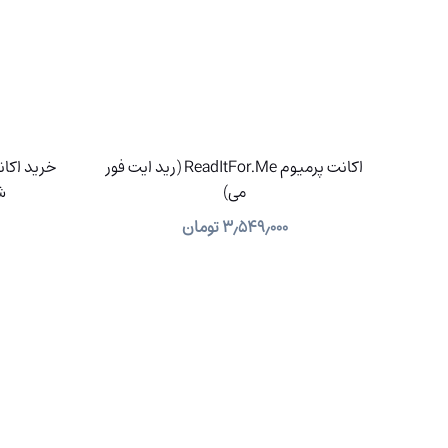
اکانت پرمیوم ReadItFor.Me (رید ایت فور
می)
ش
۳٫۵۴۹٫۰۰۰
تومان