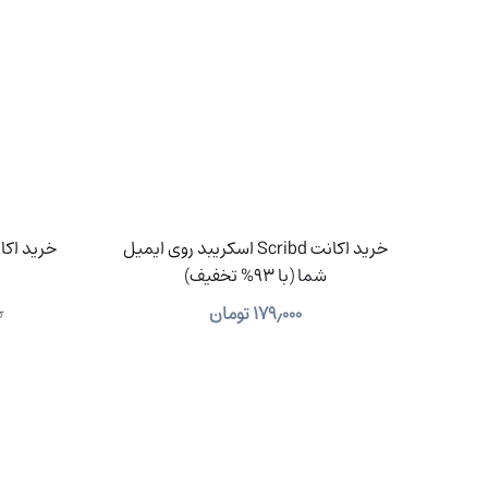
خرید اکانت Scribd اسکریبد روی ایمیل
شما (با 93% تخفیف)
۱۷۹٫۰۰۰
تومان
۰