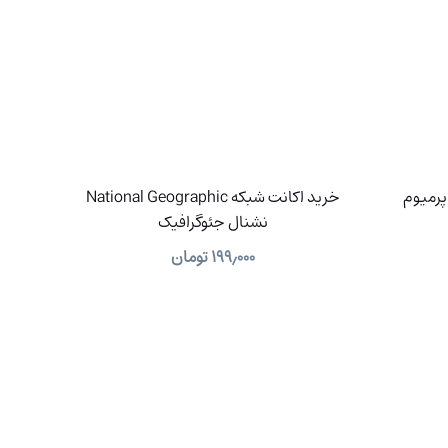
(وات‌پد) پرمیوم
خرید اکانت شبکه National Geographic
نشنال جئوگرافیک
۱۹۹٫۰۰۰
تومان