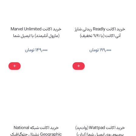
خرید اکانت Readly ریدلی شارژ
خرید اکانت Marvel Unlimited
آنی اکانت (با 91% تخفیف)
(مارول آنلیمتد) با ایمیل شما
۱۹۹٫۰۰۰
تومان
۱۴۹٫۰۰۰
تومان
خرید اکانت Wattpad (وات‌پد)
خرید اکانت شبکه National
پرمیوم روی ایمیل شما (ارزان)
Geographic نشنال جئوگرافیک