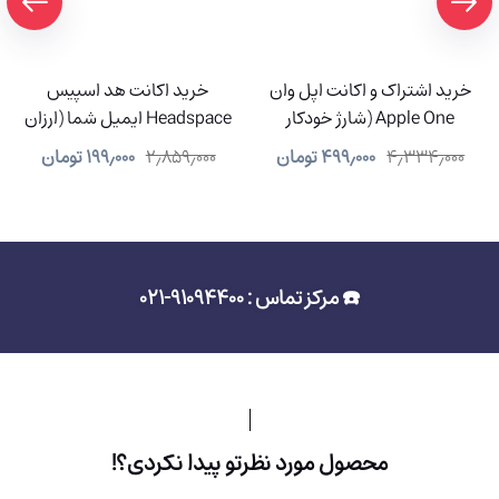
خرید اشتراک و اکانت اپل وان
خرید اکانت هد اسپیس
Apple One (شارژ خودکار
Headspace ایمیل شما (ارزان
سیستمی)
و شارژ آنی)
۴٫۳۳۴٫۰۰۰
۴۹۹٫۰۰۰
تومان
۲٫۸۵۹٫۰۰۰
۱۹۹٫۰۰۰
تومان
☎️ مرکز تماس : 91094400-021
محصول مورد نظرتو پیدا نکردی؟!