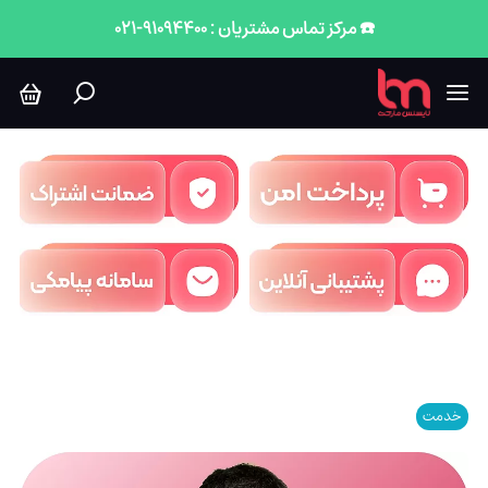
☎️ مرکز تماس مشتریان : 91094400-021
خدمت