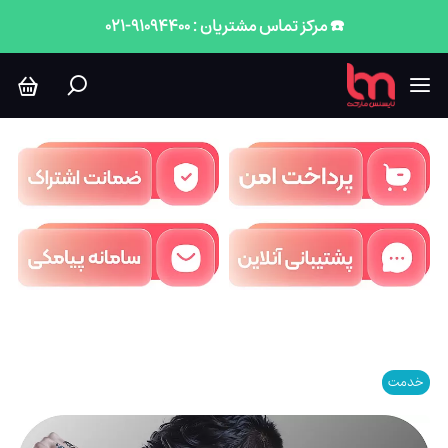
☎️ مرکز تماس مشتریان : 91094400-021
خدمت