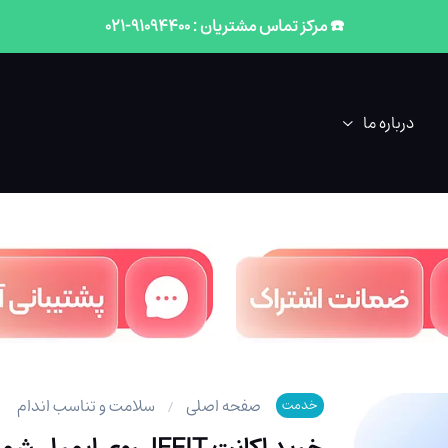
☎️ مرکز تماس مشتریان : 91094400-021
درباره ما
صفحه اصلی
سلامت و تناسب اندام
خدمت