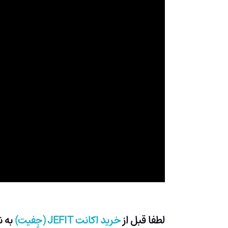
لطفا قبل از
خرید اکانت
JEFIT
(جِفیت)
به ن