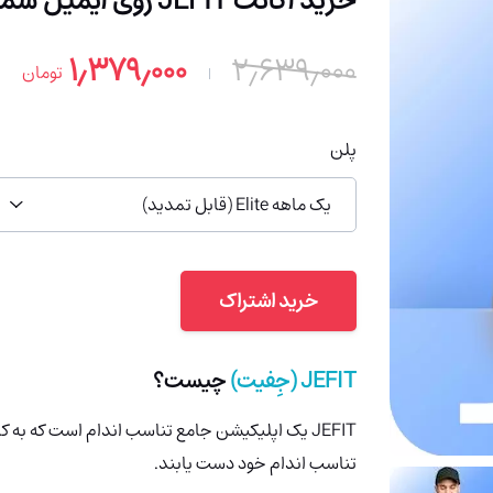
خرید اکانت JEFIT روی ایمیل شما (91% تخفیف)
۱٫۳۷۹٫۰۰۰
۲٫۶۳۹٫۰۰۰
تومان
پلن
یک ماهه Elite (قابل تمدید)
خرید اشتراک
JEFIT
(جِفیت)
چیست؟
JEFIT
یک اپلیکیشن جامع تناسب اندام است که به کار
تناسب اندام خود دست یابند.