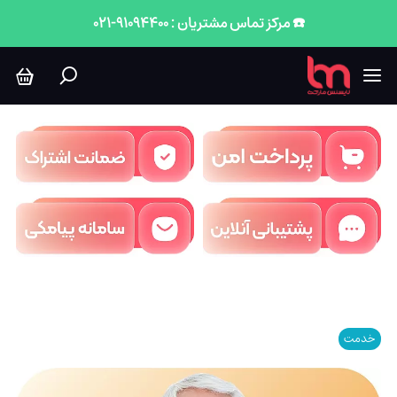
☎️ مرکز تماس مشتریان : 91094400-021
خدمت