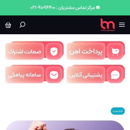
☎️ مرکز تماس مشتریان : 91094400-021
خدمت