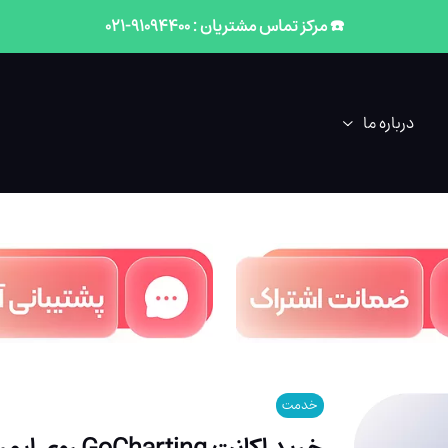
☎️ مرکز تماس مشتریان : 91094400-021
درباره ما
خدمت