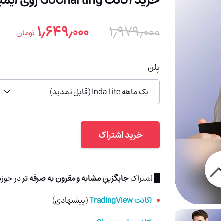
خرید اکانت GoCharting روی ایمیل شما (با 91% تخفیف)
۱٫۶۴۹٫۰۰۰
۱٫۹۷۹٫۰۰۰
تومان
پلن
یک ماهه Inda Lite (قابل تمدید)
خرید اشتراک
█ اشتراک
جایگزینِ مشابه و مقرون به صرفه تر
در حوزه 
اکانت TradingView
(پیشنهادی)