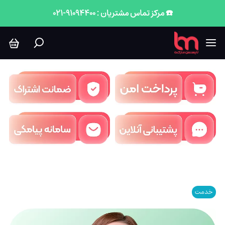
☎️ مرکز تماس مشتریان : 91094400-021
خدمت