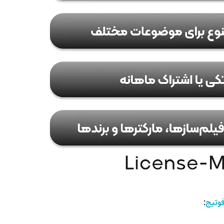
فوتیج
: