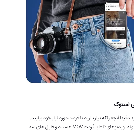
قا آنچه را که نیاز دارید با فرمت مورد نیاز خود بیابید.
عکس ها با فرمت های JPEG، AI و EPS ارائه می شوند. ویدئوهای HD با فرمت MOV هستند و فایل های سه