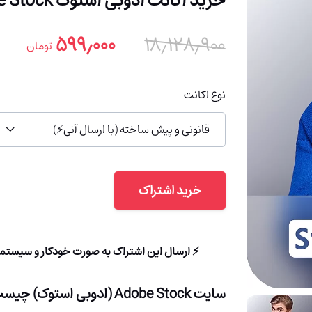
خرید اکانت ادوبی استوک Adobe Stock (با 91% تخفیف ویژه)
۵۹۹٫۰۰۰
۱۸٫۱۲۸٫۹۰۰
تومان
نوع اکانت
قانونی و پیش ساخته (با ارسال آنی⚡)
خرید اشتراک
⚡ ارسال این اشتراک به صورت خودکار و سیستمی تا حداکثر 3 دقیقه به ایمیل شما
سایت Adobe Stock (ادوبی استوک) چیست؟