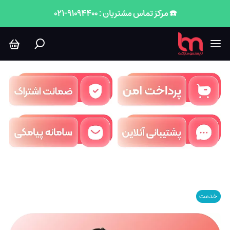
☎️ مرکز تماس مشتریان : 91094400-021
خدمت