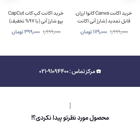
خرید اکانت Canva کانوا ارزان
خرید اکانت کپ کات CapCut
قابل تمدید (شارژ آنی اکانت
پرو شارژ آنی (با 97% تخفیف)
شما)
۱٫۹۹۹٫۰۰۰
۱۷۹٫۰۰۰
تومان
۱٫۹۹۹٫۰۰۰
۳۹۹٫۰۰۰
تومان
☎️ مرکز تماس : 91094400-021
محصول مورد نظرتو پیدا نکردی؟!