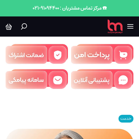
☎️ مرکز تماس مشتریان : 91094400-021
خدمت