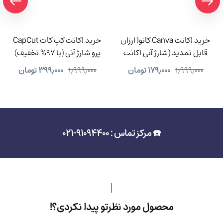
خرید اکانت Canva کانوا ارزان
خرید اکانت کپ کات CapCut
قابل تمدید (شارژ آنی اکانت
پرو شارژ آنی (با 97% تخفیف)
شما)
۱٫۹۹۹٫۰۰۰
۱۷۹٫۰۰۰
تومان
۱٫۹۹۹٫۰۰۰
۳۹۹٫۰۰۰
تومان
☎️ مرکز تماس : 91094400-021
محصول مورد نظرتو پیدا نکردی؟!