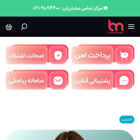
☎️ مرکز تماس مشتریان : 91094400-021
خدمت