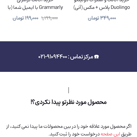
Duolingo پلاس + مکس (آنی)
Grammarly با ایمیل شما (با
91% تخفیف)
۳۴۹٫۰۰۰
تومان
۱٫۱۹۹٫۰۰۰
۱۹۹٫۰۰۰
تومان
☎️ مرکز تماس : 91094400-021
محصول مورد نظرتو پیدا نکردی؟!
اگر محصول مورد علاقه خود را در بین محصولات ما پیدا نمی کنید، از
طریق
این صفحه
درخواست خود را ثبت کنید.