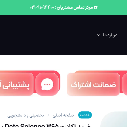
☎️ مرکز تماس مشتریان : 91094400-021
درباره ما
صفحه اصلی
تحصیلی و دانشجویی
خدمت