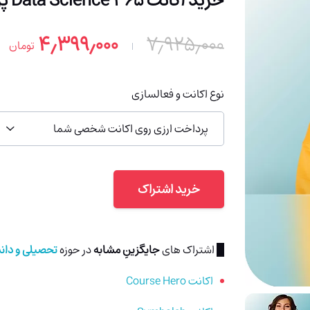
خرید اکانت 365 Data Science پرمیوم با ایمیل شما (ارزان)
۴٫۳۹۹٫۰۰۰
۷٫۹۲۵٫۰۰۰
تومان
نوع اکانت و فعالسازی
پرداخت ارزی روی اکانت شخصی شما
خرید اشتراک
█ اشتراک های
جایگزینِ مشابه
در حوزه
تحصیلی و دا
اکانت Course Hero