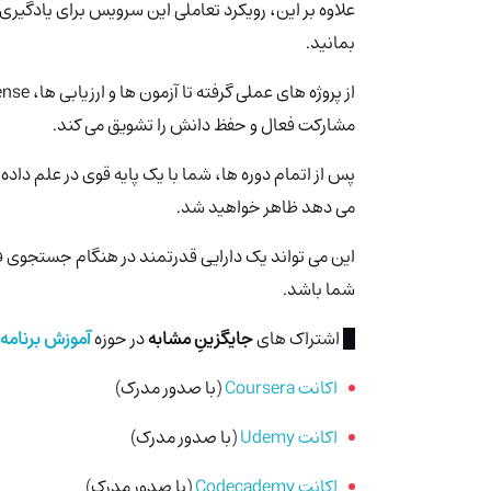
علاوه بر این، رویکرد تعاملی این سرویس برای یادگیری
بمانید.
از پروژه های عملی گرفته تا آزمون ها و ارزیابی ها، 365DataSciense
مشارکت فعال و حفظ دانش را تشویق می کند.
پس از اتمام دوره ها، شما با یک پایه قوی در علم داد
می دهد ظاهر خواهید شد.
این می تواند یک دارایی قدرتمند در هنگام جستجوی
شما باشد.
█ اشتراک های
جایگزینِ مشابه
در حوزه
آموزش برنامه
اکانت Coursera
(با صدور مدرک)
اکانت Udemy
(با صدور مدرک)
اکانت Codecademy
(با صدور مدرک)