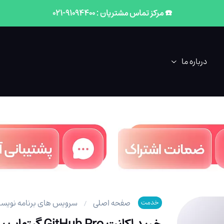
☎️ مرکز تماس مشتریان : 91094400-021
درباره ما
صفحه اصلی
سرویس های برنامه نویس
خدمت