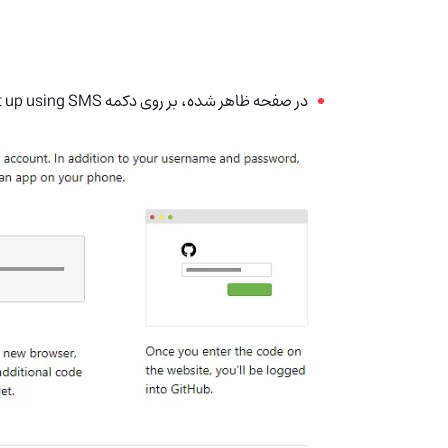
در صفحه ظاهر شده، بر روی دکمه Set up using SMS کلیک کنید.