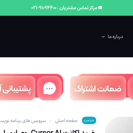
☎️ مرکز تماس مشتریان : 91094400-021
درباره ما
صفحه اصلی
سرویس های برنامه نویس
خدمت