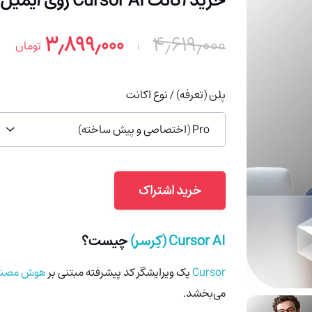
خرید اکانت Cursor AI روی ایمیل شما (با 91% تخفیف)
۳٫۸۹۹٫۰۰۰
۴٫۶۱۹٫۰۰۰
تومان
پلن (تعرفه) / نوع اکانت
Pro (اختصاصی و پیش ساخته)
خرید اشتراک
Cursor AI
(کِرسر)
چیست؟
Cursor
یک ویرایشگر کد پیشرفته مبتنی بر
هوش مصنو
می‌بخشد.