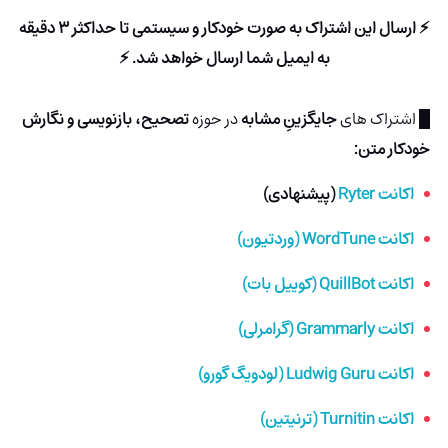
⚡ ارسال این اشتراک به صورت خودکار و سیستمی تا حداکثر 3 دقیقه
به ایمیل شما ارسال خواهد شد. ⚡
█ اشتراک های
جایگزینِ مشابه
در حوزه
تصحیح، بازنویسی و نگارش
خودکار متن:
اکانت Ryter
(پیشنهادی)
اکانت WordTune (وردتیون)
اکانت QuillBot (کوییل بات)
اکانت Grammarly (گرامرلی)
اکانت Ludwig Guru (لودویگ گورو)
اکانت Turnitin (ترنیتین)