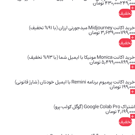
۲۴۹٫۰۰۰
۴۳۰٫۰۰۰
تومان
تخفیف
خرید اکانت Midjourney میدجورنی ارزان (با 91% تخفیف)
۷۹۹٫۰۰۰
۳٫۶۳۹٫۰۰۰
تومان
تخفیف
خرید اکانت Monica مونیکا با ایمیل شما (با 93% تخفیف)
۸۹۹٫۰۰۰
۵٫۴۹۹٫۰۰۰
تومان
خرید اکانت پرمیوم برنامه Remini با ایمیل خودتان (شارژ قانونی)
۱۹۹٫۰۰۰
تومان
اشتراک Google Colab Pro (گوگل کولب پرو)
۲٫۱۹۹٫۰۰۰
تومان
تخفیف