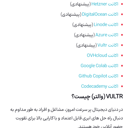
اکانت Hetzner
(پیشنهادی)
اکانت DigitalOcean
(پیشنهادی)
اکانت Linode
(پیشنهادی)
اکانت Azure
(پیشنهادی)
اکانت Vultr
(پیشنهادی)
اکانت OVHcloud
اکانت Google Colab
اکانت Github Copilot
اکانت Codecademy
VULTR (والتر) چیست؟
در دنیای دیجیتال پر سرعت امروز، مشاغل و افراد به طور مداوم به
دنبال راه حل های ابری قابل اعتماد و با کارایی بالا برای تقویت
حضور آنلاین خود هستند.