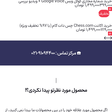
خرید شماره مجازی گوگل ویس Google Voice + ویدیو بررسی
۳۹۹٫۰۰۰
۱٫۴۹۹٫۰۰۰
تومان
تخفیف
خرید اکانت Chess.com چس دات کام (با 97% تخفیف ویژه)
۷۱۹٫۰۰۰
۱٫۴۹۹٫۰۰۰
تومان
☎️ مرکز تماس : 91094400-021
محصول مورد نظرتو پیدا نکردی؟!
اگر محصول مورد علاقه خود را در بین محصولات ما پیدا نمی کنید، از