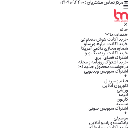
☎️ مرکز تماس مشتریان : 91094400-021
خانه
خدمات ما
خرید اکانت هوش مصنوعی
خرید اکانت ابزارهای سئو
شماره مجازی دائمی آمریکا
خرید اکانت تریدینگ ویو
اشتراک فضای ابری
خرید اشتراک روزنامه و مجله
درخواست محصول جدید ✉️
اشتراک سرویس ویدیویی
فیلم و سریال
تلوزیون آنلاین
ورزشی
انیمه
کارتون
مستند
اشتراک سرویس صوتی
موسیقی
پادکست و رادیو آنلاین
خرید اکانت اسپاتیفای