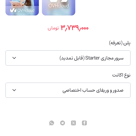
۳٫۷۳۹٫۰۰۰
تومان
پلن (تعرفه)
سرور مجازی Starter (قابل تمدید)
نوع اکانت
صدور و وریفای حساب اختصاصی