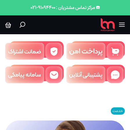
☎️ مرکز تماس مشتریان : 91094400-021
خدمت