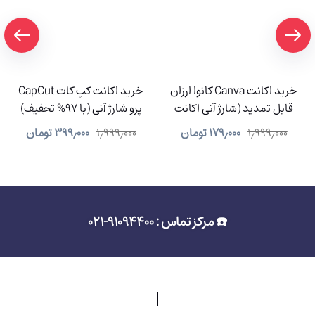
خرید اکانت Canva کانوا ارزان
خرید اکانت کپ کات CapCut
قابل تمدید (شارژ آنی اکانت
پرو شارژ آنی (با 97% تخفیف)
شما)
۱٫۹۹۹٫۰۰۰
۱۷۹٫۰۰۰
تومان
۱٫۹۹۹٫۰۰۰
۳۹۹٫۰۰۰
تومان
☎️ مرکز تماس : 91094400-021