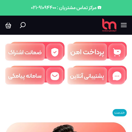
☎️ مرکز تماس مشتریان : 91094400-021
خدمت