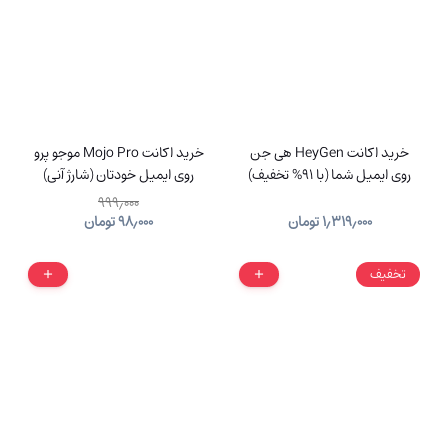
خرید اکانت HeyGen هی جن
خرید اکانت Mojo Pro موجو پرو
روی ایمیل شما (با 91% تخفیف)
روی ایمیل خودتان (شارژ آنی)
۹۹۹٫۰۰۰
۱٫۳۱۹٫۰۰۰
تومان
۹۸٫۰۰۰
تومان
تخفیف