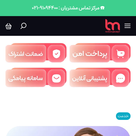
☎️ مرکز تماس مشتریان : 91094400-021
خدمت