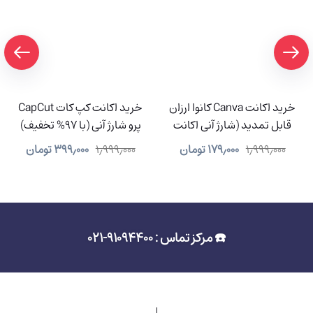
خرید اکانت Canva کانوا ارزان
خرید اکانت کپ کات CapCut
قابل تمدید (شارژ آنی اکانت
پرو شارژ آنی (با 97% تخفیف)
شما)
۱٫۹۹۹٫۰۰۰
۱۷۹٫۰۰۰
تومان
۱٫۹۹۹٫۰۰۰
۳۹۹٫۰۰۰
تومان
☎️ مرکز تماس : 91094400-021