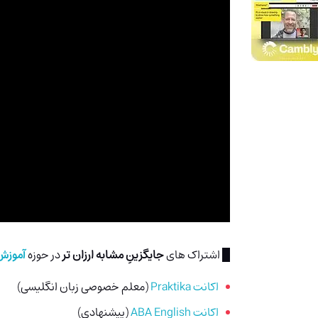
█ اشتراک های
جایگزینِ مشابه ارزان تر
در حوزه
آموزش
اکانت Praktika
(معلم خصوصی زبان انگلیسی)
اکانت ABA English
(پیشنهادی)