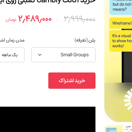
خرید اکانت Cambly کمبلی روی ایمیل شما (با 91% تخفیف)
۲٫۴۸۹٫۰۰۰
۲٫۹۹۹٫۰۰۰
تومان
پلن (تعرفه)
مدن زمان اشت
Small Groups
یک ماهه
خرید اشتراک