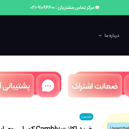
☎️ مرکز تماس مشتریان : 91094400-021
درباره ما
خدمت