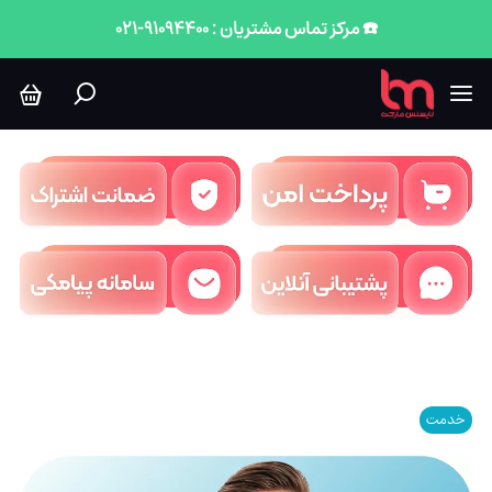
☎️ مرکز تماس مشتریان : 91094400-021
خدمت