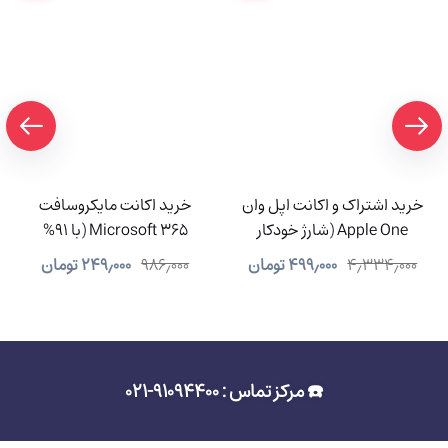
خرید اشتراک و اکانت اپل وان
خرید اکانت مایکروسافت
Apple One (شارژ خودکار
Microsoft 365 (با 91%
سیستمی)
تخفیف)
۴٫۳۳۴٫۰۰۰
۴۹۹٫۰۰۰
تومان
۹۸۶٫۰۰۰
۲۴۹٫۰۰۰
تومان
☎️ مرکز تماس : 91094400-021