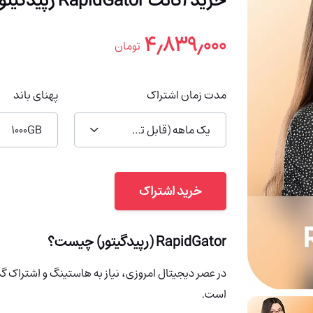
خرید اکانت RapidGator رپیدگیتور روی ایمیل شما (ارزان)
۴٫۸۳۹٫۰۰۰
تومان
مدت زمان اشتراک
پهنای باند
یک ماهه (قابل تمدید)
1000GB
خرید اشتراک
RapidGator (رپیدگیتور)
چیست؟
در عصر دیجیتال امروزی، نیاز به هاستینگ و اشتراک گ
است.