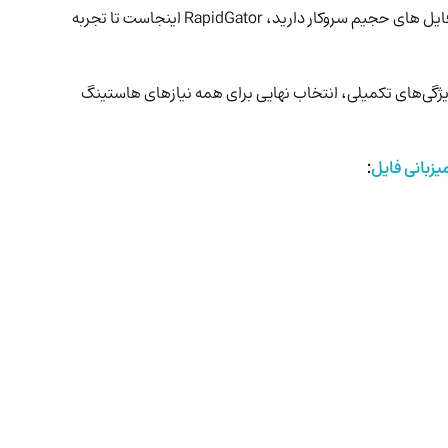
چه دانشجو باشید، چه حرفه ای و یا صرفاً فردی که با فایل های حجیم سروکار دارید، RapidGator اینجاست تا تجربه
عاده و ویژگی‌های تکمیلی، انتخاب نهایی برای همه نیازهای هاستینگ
یزبانی فایل
: