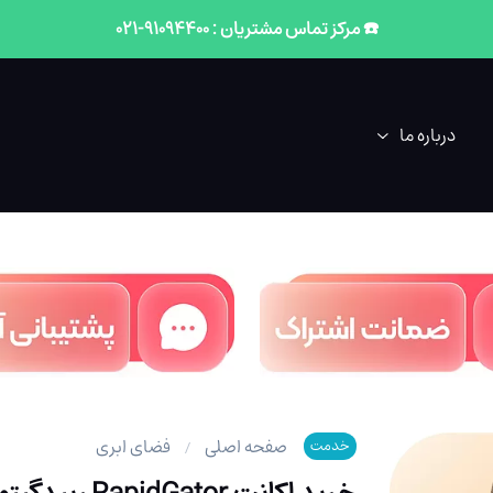
☎️ مرکز تماس مشتریان : 91094400-021
درباره ما
صفحه اصلی
فضای ابری
خدمت