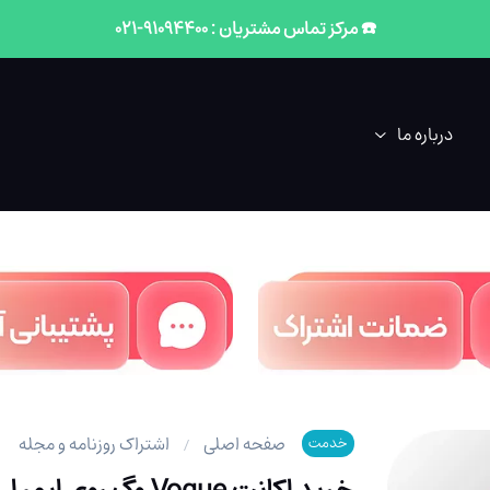
☎️ مرکز تماس مشتریان : 91094400-021
درباره ما
صفحه اصلی
اشتراک روزنامه و مجله
خدمت