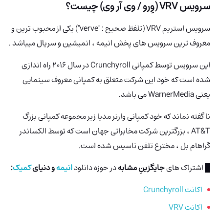
سرویس VRV
(وِرو / وی آر وی)
چیست؟
سرویس استریم VRV (تلفظ صحیح : "verve") یکی از محبوب ترین و
معروف ترین سرویس های پخش انیمه ، انمیشین و سریال میباشد .
این سرویس توسط کمپانی Crunchyroll در سال 2016 راه اندازی
شده است که خود این شرکت متعلق به کمپانی معروف سینمایی
یعنی WarnerMedia می باشد.
نا گفته نماند که خود کمپانی وارنر مدیا زیر مجموعه کمپانی بزرگ
AT&T ، بزرگترین شرکت مخابراتی جهان است که توسط الکساندر
گراهام بل ، مخترع تلفن تاسیس شده است.
█ اشتراک های
جایگزینِ مشابه
در حوزه دانلود
انیمه
و
دنیای
کمیک
:
اکانت Crunchyroll
اکانت VRV