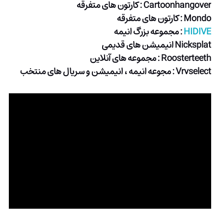
Cartoonhangover : کارتون های متفرقه
Mondo : کارتون های متفرقه
HIDIVE
: مجموعه بزرگ انیمه
Nicksplat انیمیشن های قدیمی
Roosterteeth : مجموعه های آنلاین
Vrvselect : مجوعه انیمه ، انیمیشن و سریال های منتخب