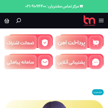
☎️ مرکز تماس مشتریان : 91094400-021
خدمت