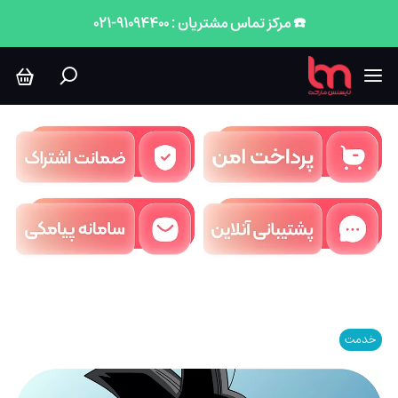
☎️ مرکز تماس مشتریان : 91094400-021
خدمت