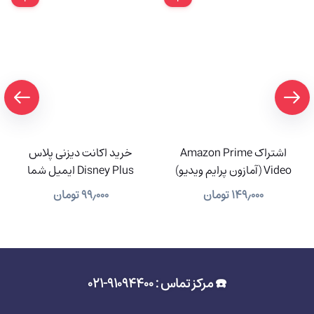
اشتراک Amazon Prime
خرید اکانت دیزنی پلاس
Video (آمازون پرایم ویدیو)
Disney Plus ایمیل شما
(تحویل آنی)
۱۴۹٫۰۰۰
تومان
۹۹٫۰۰۰
تومان
☎️ مرکز تماس : 91094400-021