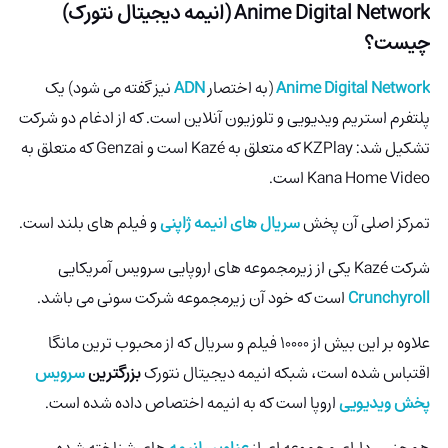
Anime Digital Network (انیمه دیجیتال نتورک)
چیست؟
Anime Digital Network
(به اختصار
ADN
نیز گفته می شود) یک
پلتفرم استریم ویدیویی و تلوزیون آنلاین است. که از ادغام دو شرکت
تشکیل شد: KZPlay که متعلق به Kazé است و Genzai که متعلق به
Kana Home Video است.
تمرکز اصلی آن پخش
سریال های انیمه ژاپنی
و فیلم های بلند است.
شرکت Kazé یکی از زیرمجموعه های اروپایی سرویس آمریکایی
Crunchyroll
است که خود آن زیرمجموعه شرکت سونی می باشد.
علاوه بر این بیش از 10000 فیلم و سریال که از محبوب ترین مانگا
اقتباس شده است، شبکه انیمه دیجیتال نتورک
بزرگترین
سرویس
پخش ویدیویی
اروپا است که به انیمه اختصاص داده شده است.
همچنین دارای مجموعه ای از
عناوین انیمه
های شناخته شده