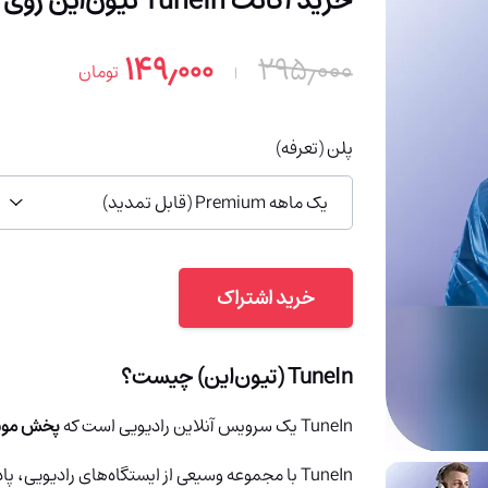
خرید اکانت TuneIn تیون‌این روی ایمیل شما (91% تخفیف)
۱۴۹٫۰۰۰
۲۹۵٫۰۰۰
تومان
پلن (تعرفه)
یک ماهه Premium (قابل تمدید)
خرید اشتراک
TuneIn (تیون‌این)
چیست؟
TuneIn یک سرویس آنلاین رادیویی است که
پخش موسی
TuneIn
با مجموعه وسیعی از ایستگاه‌های رادیویی، پ