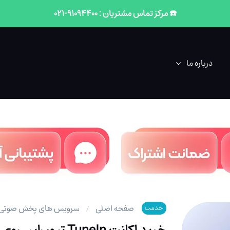
☎️ مرکز تماس مشتریان : 91094400-021
درباره ما
صفحه اصلی
سرویس های پخش صوتی
خدمت