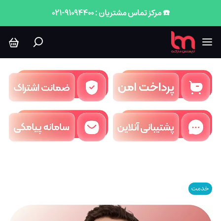
☎️ مرکز تماس مشتریان : 91094400-021
خدمت