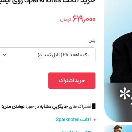
خرید اکانت Sparknotes روی ایمیل شما (با 91% تخفیف)
۶۱۹٫۰۰۰
تومان
پلن
یک ماهه Plus (قابل تمدید)
خرید اشتراک
█ اشتراک های
جایگزینِ مشابه
در حوزه
نوشتن متن:
اکانت Sparknotes