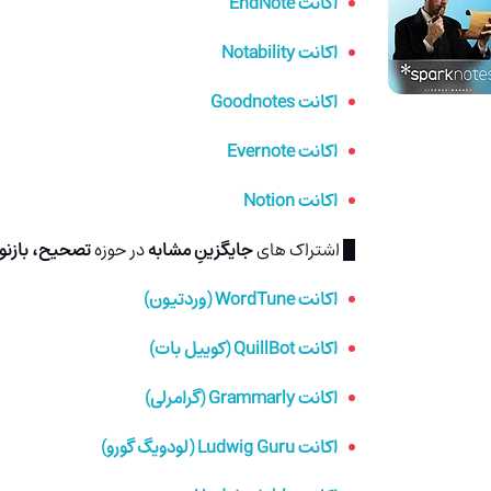
اکانت EndNote
اکانت Notability
اکانت Goodnotes
اکانت Evernote
اکانت Notion
█ اشتراک های
جایگزینِ مشابه
در حوزه
تصحیح، بازنو
اکانت WordTune (وردتیون)
اکانت QuillBot (کوییل بات)
اکانت Grammarly (گرامرلی)
اکانت Ludwig Guru (لودویگ گورو)