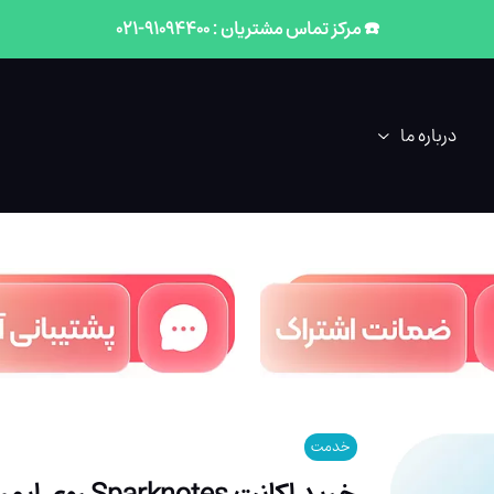
☎️ مرکز تماس مشتریان : 91094400-021
درباره ما
خدمت