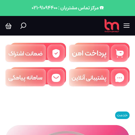
☎️ مرکز تماس مشتریان : 91094400-021
خدمت