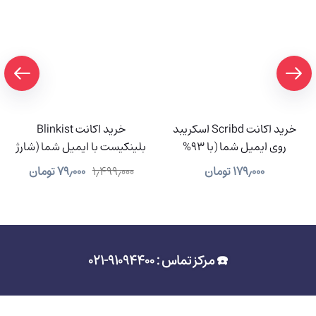
خرید اکانت Scribd اسکریبد
خرید اکانت Blinkist
روی ایمیل شما (با 93%
بلینکیست با ایمیل شما (شارژ
تخفیف)
آنی و ارزان)
۱۷۹٫۰۰۰
تومان
۱٫۴۹۹٫۰۰۰
۷۹٫۰۰۰
تومان
☎️ مرکز تماس : 91094400-021