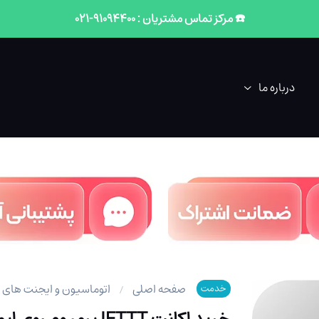
☎️ مرکز تماس مشتریان : 91094400-021
درباره ما
صفحه اصلی
اتوماسیون و ایجنت های
خدمت