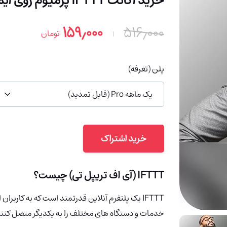
خرید اکانت IFTTT پرمیوم روی ایمیل شما (با 80% تخفیف)
۱۵۹٫۰۰۰
۵۱۶٫۰۰۰
تومان
پلن (تعرفه)
یک ماهه Pro (قابل تمدید)
خرید اشتراک
IFTTT (آی اف تریپل تی) چیست؟
IFTTT یک پلتفرم آنلاین قدرتمند است که به کاربر
خدمات و دستگاه های مختلف را به یکدیگر متصل کنند