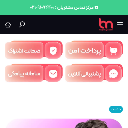
☎️ مرکز تماس مشتریان : 91094400-021
خدمت