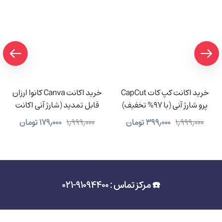
خرید اکانت کپ کات CapCut
خرید اکانت Canva کانوا ارزان
پرو شارژ آنی (با 97% تخفیف)
قابل تمدید (شارژ آنی اکانت
شما)
۱٫۹۹۹٫۰۰۰
۳۹۹٫۰۰۰
تومان
۱٫۹۹۹٫۰۰۰
۱۷۹٫۰۰۰
تومان
☎️ مرکز تماس : 91094400-021