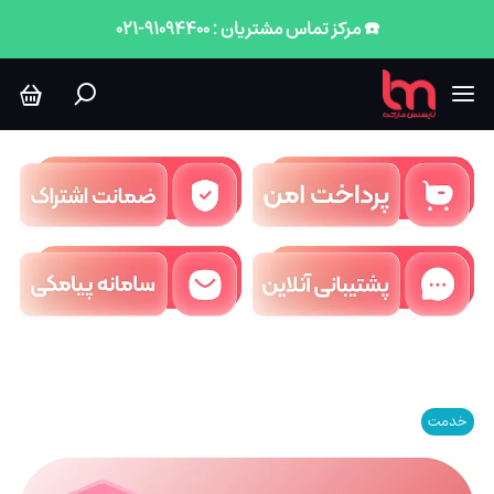
☎️ مرکز تماس مشتریان : 91094400-021
خدمت