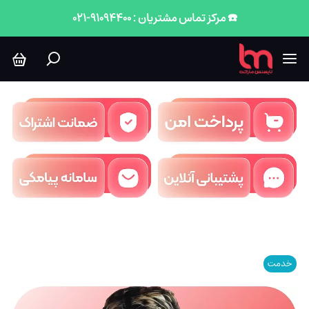
☎️ مرکز تماس مشتریان : 91094400-021
خدمت