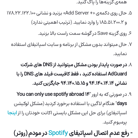
همه‌ی گزینه‌ها را پاک کنید.
حال روی دکمه‌ی «+ Add Server» بزنید و نشانی 178.22.122.100
و 185.51.200.2 را وارد نمایید. (ترتیب اهمیتی ندارد)
روی گزینه Save در گوشه سمت راست بالا بزنید.
حال میتواند بدون مشکل از برنامه و سایت اسپاتیفای استفاده
نمایید.
در صورت پایدار بودن مشکل میتوانید از DNS های شرکت
AdGuard استفاده کنید ، فقط کافیست فیلد های DNS را با
نشانی 94.140.14.14 و 94.140.15.15 جایگزین کنید.
در صورتی که به ارور "
You can only use spotify abroad 14
days
" هنگام لاگین یا استفاده برخورد کردید (مشکل لوکیشن
اسپاتیفای) برای حل این مشکل بایستی اکانت خودتان را از
اینجا
پرمیوم کنید.
- رفع عدم اتصال اسپاتیفای
Spotify
در مودم (روتر)