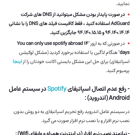
نمایید.
در صورت پایدار بودن مشکل میتوانید از DNS های شرکت
AdGuard استفاده کنید ، فقط کافیست فیلد های DNS را با نشانی
94.140.14.14 و 94.140.15.15 جایگزین کنید.
در صورتی که به ارور "
You can only use spotify abroad 14
days
" هنگام لاگین یا استفاده برخورد کردید (مشکل لوکیشن
اسپاتیفای) برای حل این مشکل بایستی اکانت خودتان را از
اینجا
پرمیوم کنید.
- رفع عدم اتصال اسپاتیفای
Spotify
در سیستم عامل
Android (اندروید) :
در سیستم عامل اندروید رفع تحریم اسپاتیفای به دو روش بدون
نصب نرم افزار و با نصب نرم افزار صورت می گیرد.
- نیازمند نصب نرم افزار (در اینترنت همراه و وایفای Wifi) :