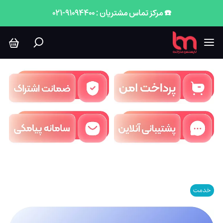
☎️ مرکز تماس مشتریان : 91094400-021
خدمت