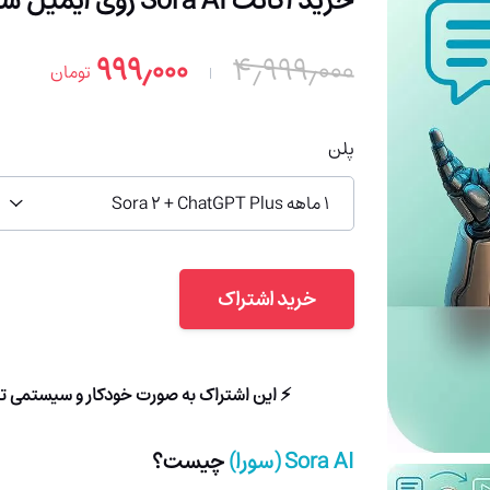
خرید اکانت Sora AI روی ایمیل شما (با 91% تخفیف)
۹۹۹٫۰۰۰
۴٫۹۹۹٫۰۰۰
تومان
پلن
1 ماهه Sora 2 + ChatGPT Plus
خرید اشتراک
⚡ این اشتراک به صورت خودکار و سیستمی تا حداکثر 3 دقیقه به ایمیل شما ارس
Sora AI
(سورا)
چیست؟