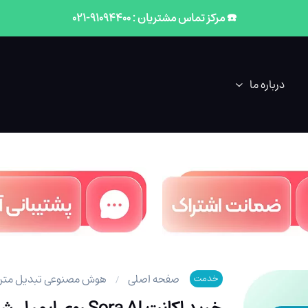
☎️ مرکز تماس مشتریان : 91094400-021
درباره ما
صفحه اصلی
هوش مصنوعی تبدیل متن ب
خدمت