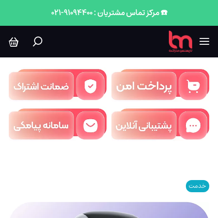
☎️ مرکز تماس مشتریان : 91094400-021
خدمت