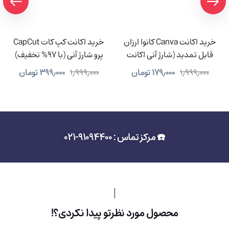
خرید اکانت Canva کانوا ارزان
خرید اکانت کپ کات CapCut
قابل تمدید (شارژ آنی اکانت
پرو شارژ آنی (با 97% تخفیف)
شما)
۱٫۹۹۹٫۰۰۰
۱۷۹٫۰۰۰
تومان
۱٫۹۹۹٫۰۰۰
۳۹۹٫۰۰۰
تومان
☎️ مرکز تماس : 91094400-021
محصول مورد نظرتو پیدا نکردی؟!