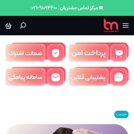
☎️ مرکز تماس مشتریان : 91094400-021
خدمت